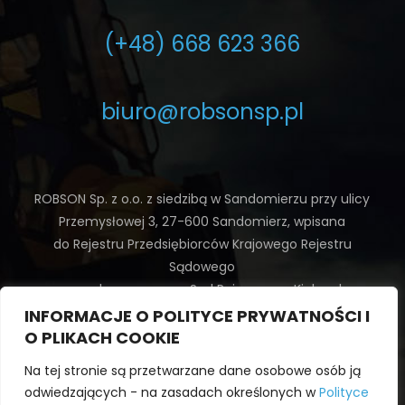
(+48) 668 623 366
biuro@robsonsp.pl
ROBSON Sp. z o.o. z siedzibą w Sandomierzu przy ulicy
Przemysłowej 3, 27-600 Sandomierz, wpisana
do Rejestru Przedsiębiorców Krajowego Rejestru
Sądowego
prowadzonego przez Sąd Rejonowy w Kielcach,
X Wydział Gospodarczy Krajowego Rejestru Sądowego
INFORMACJE O POLITYCE PRYWATNOŚCI I
pod numerem KRS: 0000613674, posiadającego NIP:
O PLIKACH COOKIE
8641952750, Regon: 364244562.
Na tej stronie są przetwarzane dane osobowe osób ją
Kapitał zakładowy: 10 000,00 zł
odwiedzających - na zasadach określonych w
Polityce