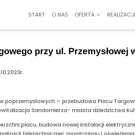
START
O NAS
OFERTA
REALIZACJ
gowego przy ul. Przemysłowej
.10.2023r.
.
nów poprzemysłowych – przebudowa Placu Targowe
witalizacja Sandomierza- miasta dziedzictwa kul
ierzchni placu, budowa nowej instalacji elektrycz
izacji teletechnicznej, monitoringu i oświetlenia