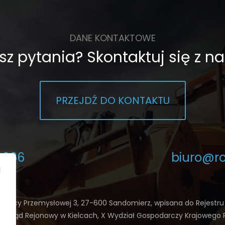
DANE KONTAKTOWE
z pytania? Skontaktuj się z n
PRZEJDŹ DO KONTAKTU
 366
biuro@ro
I
zy ulicy Przemysłowej 3, 27-600 Sandomierz, wpisana do Rejest
ez Sąd Rejonowy w Kielcach, X Wydział Gospodarczy Krajowego 